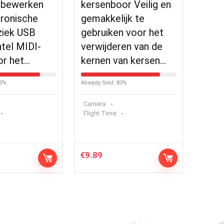
 bewerken
kersenboor Veilig en
tronische
gemakkelijk te
ziek USB
gebruiken voor het
tel MIDI-
verwijderen van de
or het…
kernen van kersen…
83%
Already Sold: 83%
Camera:
-
Flight Time:
-
-
€
9.89