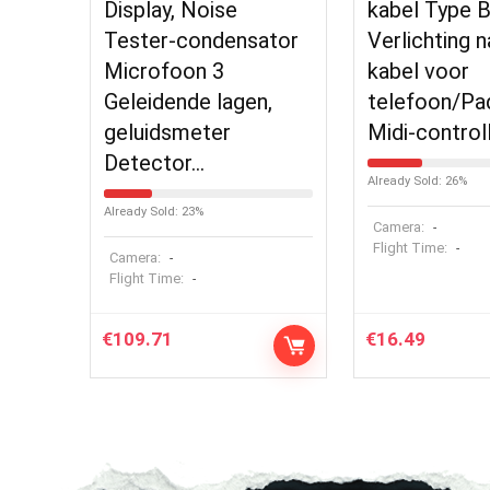
Display, Noise
kabel Type 
Tester-condensator
Verlichting n
Microfoon 3
kabel voor
Geleidende lagen,
telefoon/Pa
geluidsmeter
Midi-control
Detector…
Already Sold: 26%
Already Sold: 23%
Camera:
-
Flight Time:
-
Camera:
-
Flight Time:
-
€
109.71
€
16.49