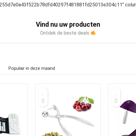
255d7e0a43f522b78dfd40297f481881fd25013e304c11″ colum
Vind nu uw producten
Ontdek de beste deals
Populair in deze maand