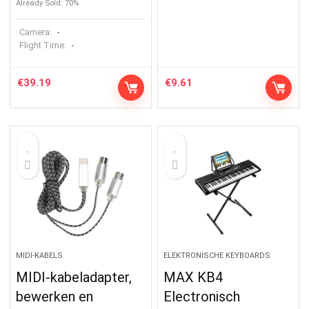
Already Sold: 70%
Camera:
-
Flight Time:
-
€
39.19
€
9.61
MIDI-KABELS
ELEKTRONISCHE KEYBOARDS
MIDI-kabeladapter,
MAX KB4
bewerken en
Electronisch