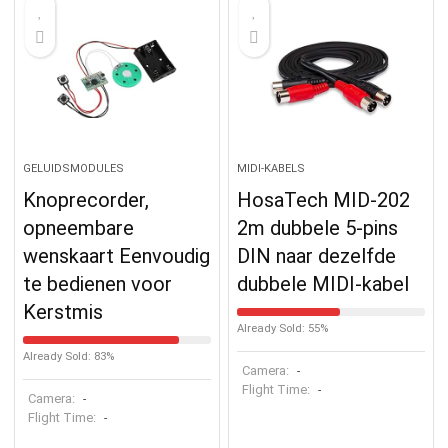
GELUIDSMODULES
MIDI-KABELS
Knoprecorder,
HosaTech MID-202
opneembare
2m dubbele 5-pins
wenskaart Eenvoudig
DIN naar dezelfde
te bedienen voor
dubbele MIDI-kabel
Kerstmis
Already Sold: 55%
Already Sold: 83%
Camera:
-
Flight Time:
-
Camera:
-
Flight Time:
-