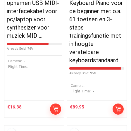
opnemen USB MIDI-
Keyboard Piano voor
interfacekabel voor
de beginner met o.a.
pc/laptop voor
61 toetsen en 3-
synthesizer voor
staps
muziek MIDI…
trainingsfunctie met
in hoogte
Already Sold: 76%
verstelbare
keyboardstandaard
Camera:
-
Flight Time:
-
Already Sold: 95%
Camera:
-
Flight Time:
-
€
16.38
€
89.95