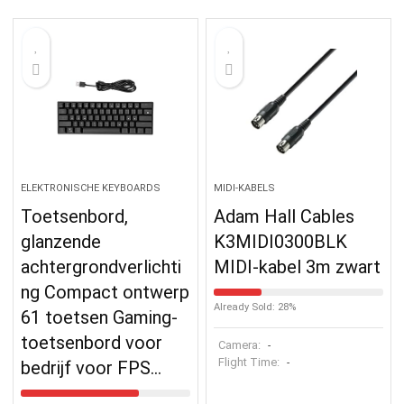
ELEKTRONISCHE KEYBOARDS
MIDI-KABELS
Toetsenbord,
Adam Hall Cables
glanzende
K3MIDI0300BLK
achtergrondverlichti
MIDI-kabel 3m zwart
ng Compact ontwerp
Already Sold: 28%
61 toetsen Gaming-
toetsenbord voor
Camera:
-
Flight Time:
-
bedrijf voor FPS…