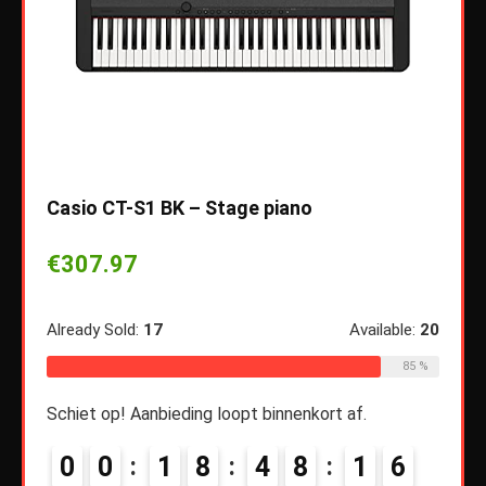
Casio CT-S1 BK – Stage piano
€
307.97
hara
met 
Already Sold:
17
Available:
20
817/
sen –
85 %
€
28
Schiet op! Aanbieding loopt binnenkort af.
rset
on –
0
0
1
8
4
8
1
5
Alread