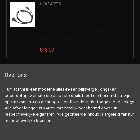
MIDI-KABELS
Converterkabel, plug-and-play met
USB3.0 Type C Interface Type C naar
USB3.0-kabeladaptersnoer voor
gegevensoverdracht.
€
18.09
Over ons
Turnitoff.nl is een moderne alles-in-één prijsvergelijkings- en
beoordelingswebsite die de beste deals biedt die beschikbaar zijn
op amazon en u op de hoogte houdt via de laatst toegevoegde blogs.
Alle afbeeldingen zijn auteursrechtelijk beschermd door hun
respectievelijke eigenaren. Alle geciteerde inhoud is afgeleid van hun
respectievelijke bronnen.