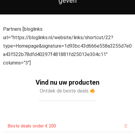
geven
Partners [bloglinks
url=”https://bloglinks.nl/website/links/shortcut/22?
type=Homepage&signature=1d93bc43d666e558a3255d7e0
a43f522b78dfd40297f481881fd25013e304c11″
columns=”3″]
Vind nu uw producten
Ontdek de beste deals
Beste deals onder € 200