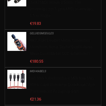
Jack/MIDI: schuin 3,5 mm TRS
(mannelijk) tot 5-pins MIDI (mannelijk),
1,5 m lengte
€
19.83
GELUIDSMODULES
NKTJFUR Decibel Meter, Condensor
Microfoon, Noise Tester Digital Audio
Noise Level Meter, LCD-scherm met…
€
180.55
MIDI-KABELS
Usb Midi-kabelinterface Midi Naar Usb
Black Cable Converter Draadkabel Voor
Toetsenbord Pc Laptop 6.5ft
€
21.36