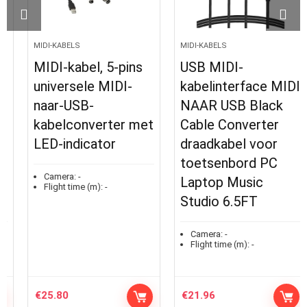
MIDI-KABELS
MIDI-KABELS
MIDI-kabel, 5-pins
USB MIDI-
universele MIDI-
kabelinterface MIDI
naar-USB-
NAAR USB Black
kabelconverter met
Cable Converter
LED-indicator
draadkabel voor
toetsenbord PC
Camera:
-
Laptop Music
Flight time (m):
-
Studio 6.5FT
Camera:
-
Flight time (m):
-
€
25.80
€
21.96