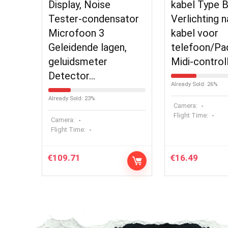
Display, Noise
kabel Type 
Tester-condensator
Verlichting n
Microfoon 3
kabel voor
Geleidende lagen,
telefoon/Pa
geluidsmeter
Midi-control
Detector…
Already Sold: 26%
Already Sold: 23%
Camera:
-
Flight Time:
-
Camera:
-
Flight Time:
-
€
109.71
€
16.49