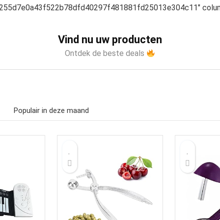
255d7e0a43f522b78dfd40297f481881fd25013e304c11″ colum
Vind nu uw producten
Ontdek de beste deals
Populair in deze maand