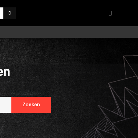
en
Zoeken