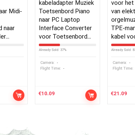
B
kabeladapter Muziek
voor het
aar Midi-
Toetsenbord Piano
van elek
naar PC Laptop
orgelmu
d naar
Interface Converter
TPE-man
ler…
voor Toetsenbord…
kabel vo
Already Sold: 37%
Already Sold: 
Camera:
Camera:
-
-
Flight Time:
Flight Time:
-
€
10.09
€
21.09