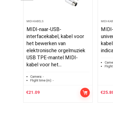
MIDI-KABELS
MIDI-K
MIDI-kabel, 5-pins
USB 
l voor
universele MIDI-naar-USB-
MID
kabelconverter met LED-
Cabl
muziek
indicator
voo
DI-
Lapt
Camera:
-
Flight time (m):
-
Cam
Flig
€
25.80
€
21.