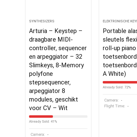
SYNTHESIZERS
ELEKTRONISCHE KE
Arturia – Keystep –
Portable ala
draagbare MIDI-
sleutels flex
controller, sequencer
roll-up piano
en arpeggiator – 32
toetsenbord
Slimkeys, 8-Memory
toetsenbord 
polyfone
A White)
stepsequencer,
Already Sold: 72%
arpeggiator 8
modules, geschikt
Camera:
-
Flight Time:
-
voor CV – Wit
Already Sold: 41%
Camera:
-