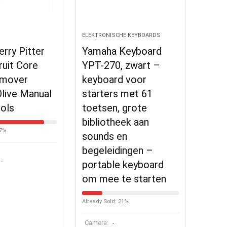
ELEKTRONISCHE KEYBOARDS
herry Pitter
Yamaha Keyboard
ruit Core
YPT-270, zwart –
emover
keyboard voor
live Manual
starters met 61
ools
toetsen, grote
bibliotheek aan
87%
sounds en
begeleidingen –
-
portable keyboard
om mee te starten
Already Sold: 21%
Camera:
-