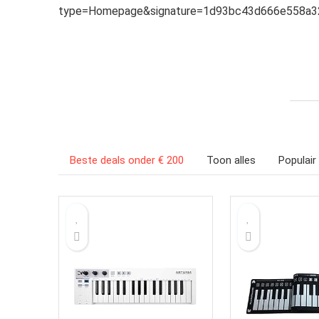
type=Homepage&signature=1d93bc43d666e558a3
Beste deals onder € 200
Toon alles
Populair