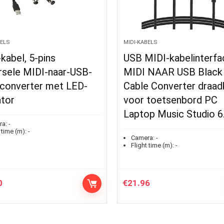
ABELS
MIDI-KABELS
MIDI-kabelinterface
3,5 mm USB-kabel, br
I NAAR USB Black
inzetbaar USB-
e Converter draadkabel
interfacekabel Stabie
r toetsenbord PC
verbinding
op Music Studio 6.5FT
Corrosiebestendig
Oxidatiebestendig me
era:
-
ht time (m):
-
Camera:
-
Flight time (m):
-
96
€
20.99