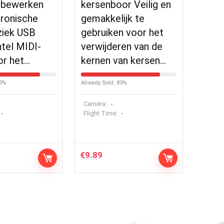
 bewerken
kersenboor Veilig en
tronische
gemakkelijk te
ziek USB
gebruiken voor het
tel MIDI-
verwijderen van de
or het…
kernen van kersen…
83%
Already Sold: 83%
Camera:
-
Flight Time:
-
-
€
9.89