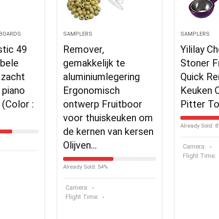
YBOARDS
SAMPLERS
SAMPLERS
stic 49
Remover,
Yililay C
ibele
gemakkelijk te
Stoner F
 zacht
aluminiumlegering
Quick R
 piano
Ergonomisch
Keuken O
(Color :
ontwerp Fruitboor
Pitter T
voor thuiskeuken om
Already Sold: 
de kernen van kersen
Olijven…
Camera:
-
Flight Time:
Already Sold: 54%
Camera:
-
Flight Time:
-