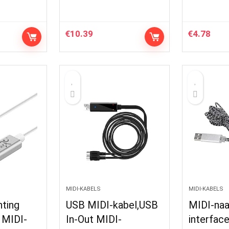
€
10.39
€
4.78
MIDI-KABELS
MIDI-KABELS
hting
USB MIDI-kabel,USB
MIDI-na
 MIDI-
In-Out MIDI-
interface