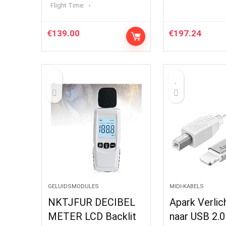
Flight Time:
-
€
139.00
€
197.24
GELUIDSMODULES
MIDI-KABELS
NKTJFUR DECIBEL
Apark Verlic
METER LCD Backlit
naar USB 2.0