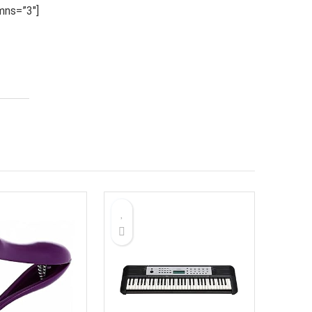
ns=”3″]