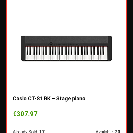
Casio CT-S1 BK – Stage piano
€
307.97
hara
met 
Already Sold:
17
Available:
20