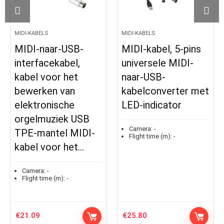
MIDI-KABELS
MIDI-KABELS
MIDI-naar-USB-
MIDI-kabel, 5-pins
interfacekabel,
universele MIDI-
kabel voor het
naar-USB-
bewerken van
kabelconverter met
elektronische
LED-indicator
orgelmuziek USB
Camera:
-
TPE-mantel MIDI-
Flight time (m):
-
kabel voor het…
Camera:
-
Flight time (m):
-
€
21.09
€
25.80