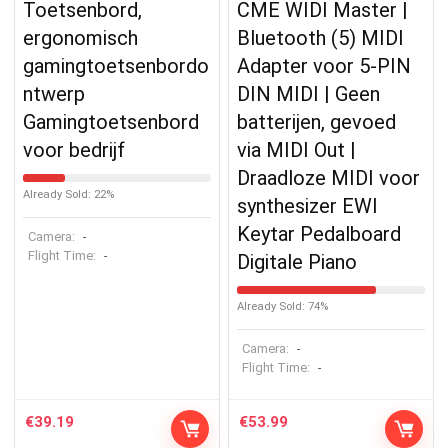
Toetsenbord,
CME WIDI Master |
ergonomisch
Bluetooth (5) MIDI
gamingtoetsenbordo
Adapter voor 5-PIN
ntwerp
DIN MIDI | Geen
Gamingtoetsenbord
batterijen, gevoed
voor bedrijf
via MIDI Out |
Draadloze MIDI voor
Already Sold: 22%
synthesizer EWI
Keytar Pedalboard
Camera:
-
Flight Time:
-
Digitale Piano
Already Sold: 74%
Camera:
-
Flight Time:
-
€
39.19
€
53.99