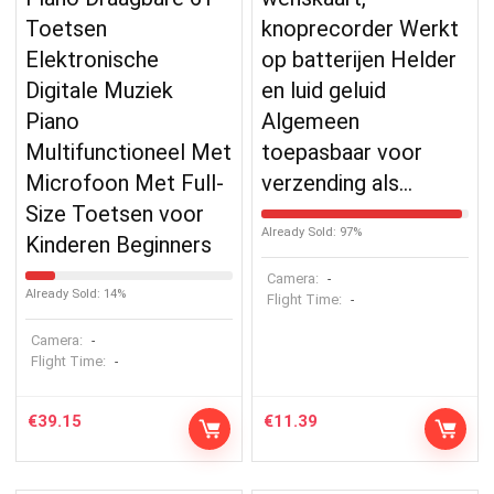
Toetsen
knoprecorder Werkt
Elektronische
op batterijen Helder
Digitale Muziek
en luid geluid
Piano
Algemeen
Multifunctioneel Met
toepasbaar voor
Microfoon Met Full-
verzending als…
Size Toetsen voor
Already Sold: 97%
Kinderen Beginners
Camera:
-
Already Sold: 14%
Flight Time:
-
Camera:
-
Flight Time:
-
€
39.15
€
11.39