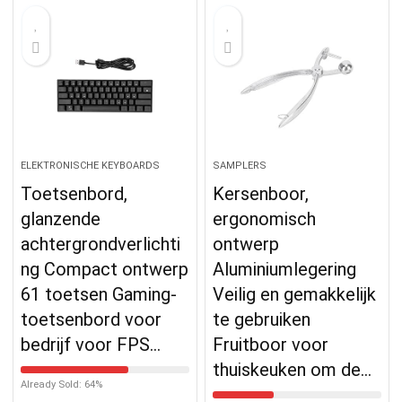
ELEKTRONISCHE KEYBOARDS
SAMPLERS
Toetsenbord,
Kersenboor,
glanzende
ergonomisch
achtergrondverlichti
ontwerp
ng Compact ontwerp
Aluminiumlegering
61 toetsen Gaming-
Veilig en gemakkelijk
toetsenbord voor
te gebruiken
bedrijf voor FPS…
Fruitboor voor
thuiskeuken om de…
Already Sold: 64%