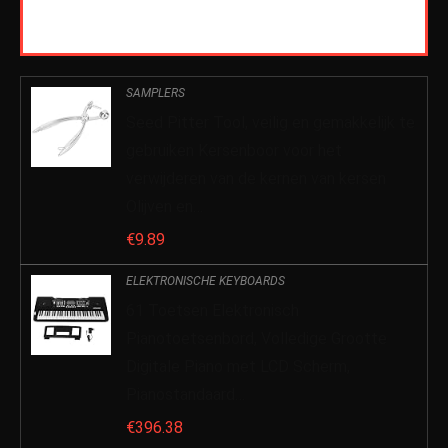
SAMPLERS
Seed Pitter Tool, veilig en gemakkelijk te
gebruiken Kersenboor voor het
verwijderen van de kernen van kersen
Olijven en…
€
9.89
ELEKTRONISCHE KEYBOARDS
61 Toetsen Elektronisch
Pianotoetsenbord, Volledige Grootte
Digitale Piano met LCD Scherm,
Pianostandaard…
€
396.38