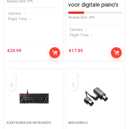
Already Sold: 57%
voor digitale piano’s
Camera:
-
Already Sold: 29%
Flight Time:
-
Camera:
-
Flight Time:
-
€
20.99
€
17.85
ELEKTRONISCHE KEYBOARDS
MIDI-KABELS