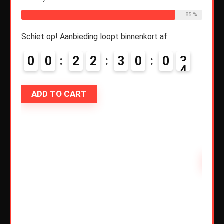
817/
sen –
85 %
€
28
Schiet op! Aanbieding loopt binnenkort af.
rset
on –
0
0
2
2
3
0
0
3
Alread
ADD TO CART
Schiet
0
ble:
60
68 %
AD
9