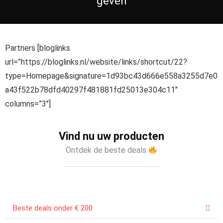
geven
Partners [bloglinks
url=”https://bloglinks.nl/website/links/shortcut/22?
type=Homepage&signature=1d93bc43d666e558a3255d7e0
a43f522b78dfd40297f481881fd25013e304c11″
columns=”3″]
Vind nu uw producten
Ontdek de beste deals
Beste deals onder € 200