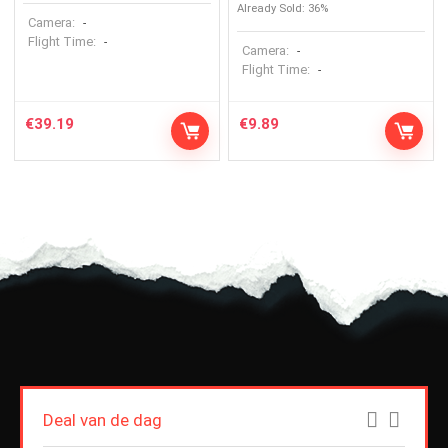
Already Sold: 36%
Camera:
-
Flight Time:
-
Camera:
-
Flight Time:
-
€
39.19
€
9.89
Deal van de dag