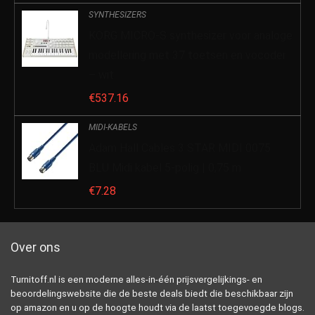
SYNTHESIZERS
KORG MICRO-S synthesizer voor analoge
modellering met 37 toetsen en vocoder
– wit
€
537.16
MIDI-KABELS
Adam Hall Cables 3 STAR MIDI 0075
BLU Midi kabel 5-polig | 0,75 m
€
7.28
Over ons
Turnitoff.nl is een moderne alles-in-één prijsvergelijkings- en
beoordelingswebsite die de beste deals biedt die beschikbaar zijn
op amazon en u op de hoogte houdt via de laatst toegevoegde blogs.