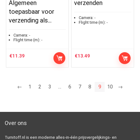
Algemeen
verzenden
toepasbaar voor
Camera:
-
verzending als…
Flight time (m):
-
Camera:
-
Flight time (m):
-
€
11.39
€
13.49
←
1
2
3
…
6
7
8
9
10
→
Over ons
Turnitoff.nl is een moderne alles-in-één prijsvergelijkings- en