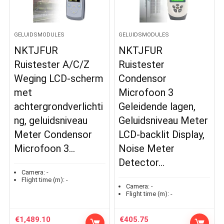
GELUIDSMODULES
GELUIDSMODULES
NKTJFUR
NKTJFUR
Ruistester A/C/Z
Ruistester
Weging LCD-scherm
Condensor
met
Microfoon 3
achtergrondverlichti
Geleidende lagen,
ng, geluidsniveau
Geluidsniveau Meter
Meter Condensor
LCD-backlit Display,
Microfoon 3…
Noise Meter
Detector…
Camera:
-
Flight time (m):
-
Camera:
-
Flight time (m):
-
€
1,489.10
€
405.75