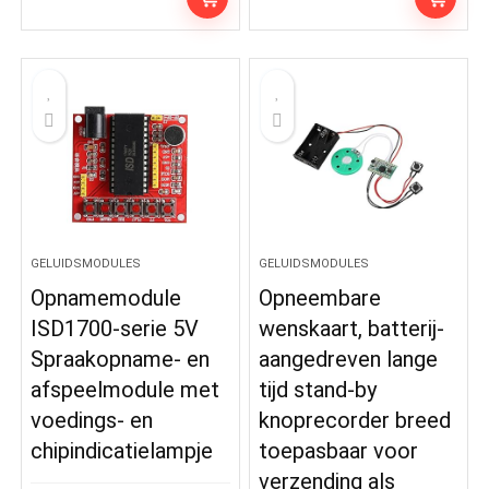
GELUIDSMODULES
GELUIDSMODULES
Opnamemodule
Opneembare
ISD1700-serie 5V
wenskaart, batterij-
Spraakopname- en
aangedreven lange
afspeelmodule met
tijd stand-by
voedings- en
knoprecorder breed
chipindicatielampje
toepasbaar voor
verzending als