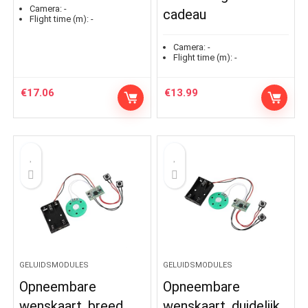
Camera:
-
cadeau
Flight time (m):
-
Camera:
-
Flight time (m):
-
€
17.06
€
13.99
GELUIDSMODULES
GELUIDSMODULES
Opneembare
Opneembare
wenskaart, breed
wenskaart, duidelijk