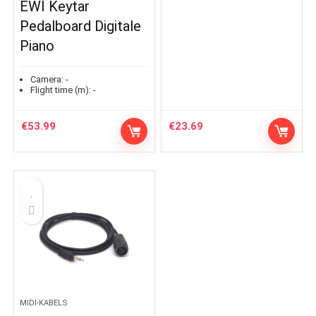
EWI Keytar
Pedalboard Digitale
Piano
Camera:
-
Flight time (m):
-
€
53.99
€
23.69
MIDI-KABELS