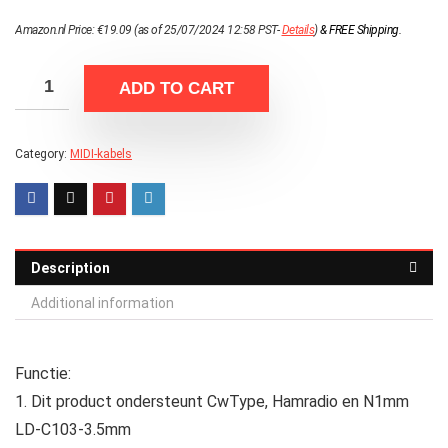
Amazon.nl Price:
€
19.09
(as of 25/07/2024 12:58 PST-
Details
)
&
FREE Shipping
.
ADD TO CART
Category:
MIDI-kabels
Description
Additional information
Functie:
1. Dit product ondersteunt CwType, Hamradio en N1mm
LD‑C103‑3.5mm