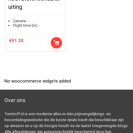
uiting
Camera:
-
Flight time (m):
-
€
91.20
No woocommerce widgets added
Over ons
Turnitoff.nl is een moderne alles-in-één prijsvergelijkings- en
beoordelingswebsite die de beste deals biedt die beschikbaar zijn
op amazon en u op de hoogte houdt via de laatst toegevoegde blogs.
Alle afbeeldingen zijn auteursrechtelijk beschermd door hun