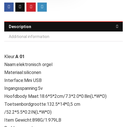
Description
Additional information
Kleur:
A 01
Naam:elektronisch orgel
Materiaal:siliconen
Interface:Mini USB
Ingangsspanning:5v
Hoofdbody Maat:18.6*5*2cm/7.3*2.0*0.8in(L*W*D)
Toetsenbordgrootte:132.5*14*0,5 cm
/52.2*5.5*0.2IN(L*W*D)
Item Gewicht:898G/1.979LB