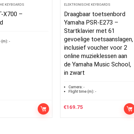
HE KEYBOARDS
ELEKTRONISCHE KEYBOARDS
T-X700 –
Draagbaar toetsenbord
d
Yamaha PSR-E273 –
Startklavier met 61
gevoelige toetsaanslagen,
 (m):
-
inclusief voucher voor 2
online muzieklessen aan
de Yamaha Music School,
in zwart
Camera:
-
Flight time (m):
-
€
169.75