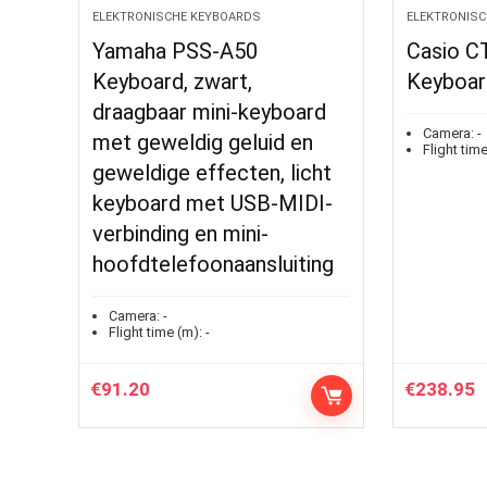
ELEKTRONISCHE KEYBOARDS
ELEKTRONISC
Yamaha PSS-A50
Casio C
Keyboard, zwart,
Keyboar
draagbaar mini-keyboard
Camera:
-
met geweldig geluid en
Flight time
geweldige effecten, licht
keyboard met USB-MIDI-
verbinding en mini-
hoofdtelefoonaansluiting
Camera:
-
Flight time (m):
-
€
91.20
€
238.95