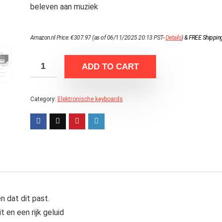
beleven aan muziek
Amazon.nl Price:
€
307.97
(as of 06/11/2025 20:13 PST-
Details
)
&
FREE Shippin
ADD TO CART
Category:
Elektronische keyboards
 dat dit past.
 en een rijk geluid