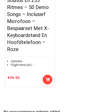
Sounds En 255
Ritmes – 50 Demo
Songs – Inclusief
Microfoon –
Bespaarset Met X-
Keyboardstand En
Hoofdtelefoon –
Roze
Camera:
-
Flight time (m):
-
€
96.96
No woocommerce widgets added