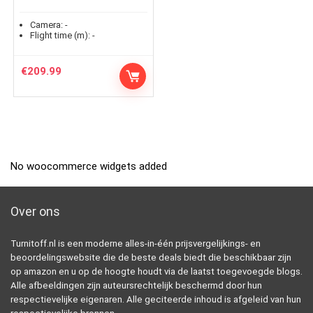
Camera:
-
Flight time (m):
-
€
209.99
No woocommerce widgets added
Over ons
Turnitoff.nl is een moderne alles-in-één prijsvergelijkings- en
beoordelingswebsite die de beste deals biedt die beschikbaar zijn
op amazon en u op de hoogte houdt via de laatst toegevoegde blogs.
Alle afbeeldingen zijn auteursrechtelijk beschermd door hun
respectievelijke eigenaren. Alle geciteerde inhoud is afgeleid van hun