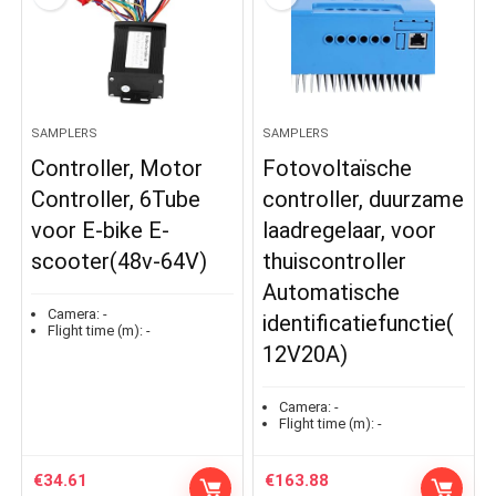
SAMPLERS
SAMPLERS
Controller, Motor
Fotovoltaïsche
Controller, 6Tube
controller, duurzame
voor E-bike E-
laadregelaar, voor
scooter(48v-64V)
thuiscontroller
Automatische
Camera:
-
identificatiefunctie(
Flight time (m):
-
12V20A)
Camera:
-
Flight time (m):
-
€
34.61
€
163.88