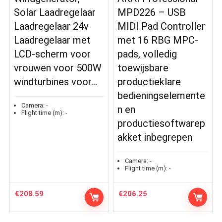
Solar Laadregelaar
MPD226 – USB
Laadregelaar 24v
MIDI Pad Controller
Laadregelaar met
met 16 RBG MPC-
LCD-scherm voor
pads, volledig
vrouwen voor 500W
toewijsbare
windturbines voor…
productieklare
bedieningselemente
Camera:
-
n en
Flight time (m):
-
productiesoftwarep
akket inbegrepen
Camera:
-
Flight time (m):
-
€
208.59
€
206.25