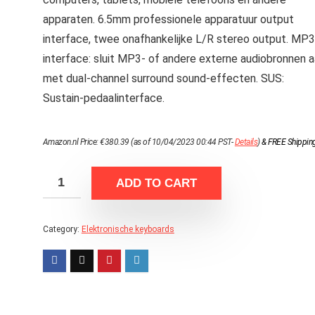
apparaten. 6.5mm professionele apparatuur output
interface, twee onafhankelijke L/R stereo output. MP3
interface: sluit MP3- of andere externe audiobronnen 
met dual‑channel surround sound-effecten. SUS:
Sustain-pedaalinterface.
Amazon.nl Price:
€
380.39
(as of 10/04/2023 00:44 PST-
Details
)
&
FREE Shippin
ADD TO CART
Category:
Elektronische keyboards