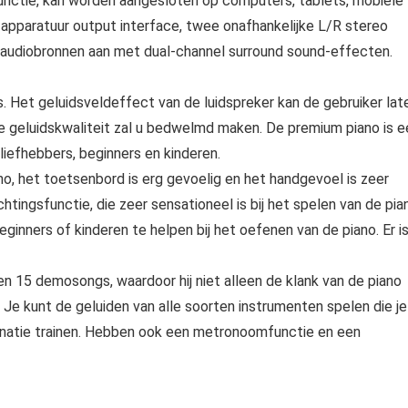
unctie, kan worden aangesloten op computers, tablets, mobiele
apparatuur output interface, twee onafhankelijke L/R stereo
 audiobronnen aan met dual‑channel surround sound-effecten.
Het geluidsveldeffect van de luidspreker kan de gebruiker lat
 geluidskwaliteit zal u bedwelmd maken. De premium piano is e
liefhebbers, beginners en kinderen.
no, het toetsenbord is erg gevoelig en het handgevoel is zeer
htingsfunctie, die zeer sensationeel is bij het spelen van de pia
ginners of kinderen te helpen bij het oefenen van de piano. Er i
n 15 demosongs, waardoor hij niet alleen de klank van de piano
 Je kunt de geluiden van alle soorten instrumenten spelen die je
ntonatie trainen. Hebben ook een metronoomfunctie en een