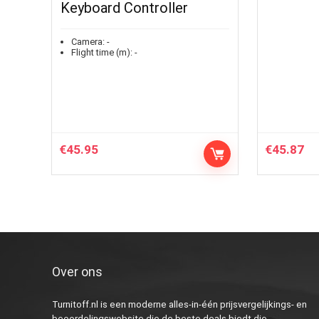
Keyboard Controller
Camera:
-
Flight time (m):
-
€
45.95
€
45.87
Over ons
Turnitoff.nl is een moderne alles-in-één prijsvergelijkings- en
beoordelingswebsite die de beste deals biedt die