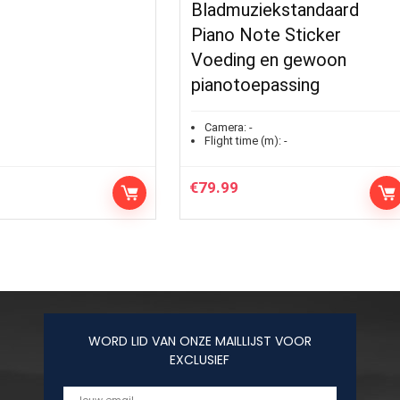
Bladmuziekstandaard
Piano Note Sticker
Voeding en gewoon
pianotoepassing
Camera:
-
Flight time (m):
-
€
79.99
WORD LID VAN ONZE MAILLIJST VOOR
EXCLUSIEF