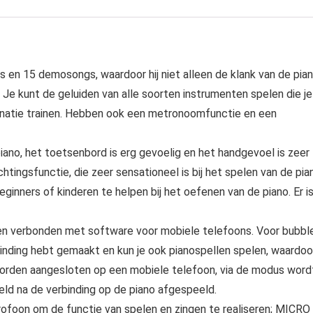
s en 15 demosongs, waardoor hij niet alleen de klank van de pia
 Je kunt de geluiden van alle soorten instrumenten spelen die je
ntonatie trainen. Hebben ook een metronoomfunctie en een
piano, het toetsenbord is erg gevoelig en het handgevoel is zeer
htingsfunctie, die zeer sensationeel is bij het spelen van de pia
ginners of kinderen te helpen bij het oefenen van de piano. Er i
den verbonden met software voor mobiele telefoons. Voor bubbl
binding hebt gemaakt en kun je ook pianospellen spelen, waardoo
k worden aangesloten op een mobiele telefoon, via de modus word
ld na de verbinding op de piano afgespeeld.
ofoon om de functie van spelen en zingen te realiseren; MICRO