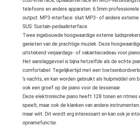
USB-interface, oplaadinterface en MIDI-verbindingsf
telefoons en andere apparaten. 6.5mm professionele 
output. MP3-interface: sluit MP3- of andere externe
SUS: Sustain-pedaalinterface.
Twee ingebouwde hoogwaardige externe luidsprekers. 
genieten van de prachtige muziek. Deze hoogwaardige
uitstekend verjaardags- of vakantiecadeau voor piano
Het aanslaggevoel is bijna hetzelfde als de echte pia
comfortabel. Tegelijkertijd met een toetsenbordverlic
‘s nachts, en kan worden gebruikt als hulpmiddel om be
ook een groef op de piano voor de lessenaar.
Deze elektronische piano heeft 128 tonen en ritmes e
speelt, maar ook de klanken van andere instrumenten.
maar wilt. Dit wordt erg interessant en kan ook je i
opnamefunctie.