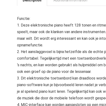
Description
Additional information
Functie:
1. Deze elektronische piano heeft 128 tonen en ritme
speelt, maar ook de klanken van andere instrumenten.
maar wilt. Dit wordt erg interessant en kan ook je i
opnamefunctie.
2. Het aanslaggevoel is bijna hetzelfde als de echte 
comfortabel. Tegelijkertijd met een toetsenbordverlic
‘s nachts, en kan worden gebruikt als hulpmiddel om be
ook een groef op de piano voor de lessenaar.
3. Dit elektronische toetsenbord kan draadloos wor
piano-software kun je bijvoorbeeld leren nadat je ver
je al spelend piano kunt leren. Tegelijkertijd kan oo
de muziek die door de mobiele telefoon wordt gespee
4. MIC-interface kan worden aangesloten op een micr