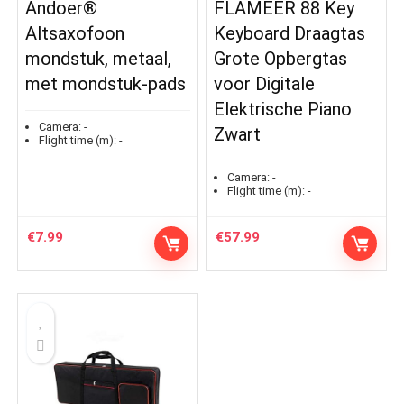
Andoer®
FLAMEER 88 Key
Altsaxofoon
Keyboard Draagtas
mondstuk, metaal,
Grote Opbergtas
met mondstuk-pads
voor Digitale
Elektrische Piano
Camera:
-
Zwart
Flight time (m):
-
Camera:
-
Flight time (m):
-
€
7.99
€
57.99