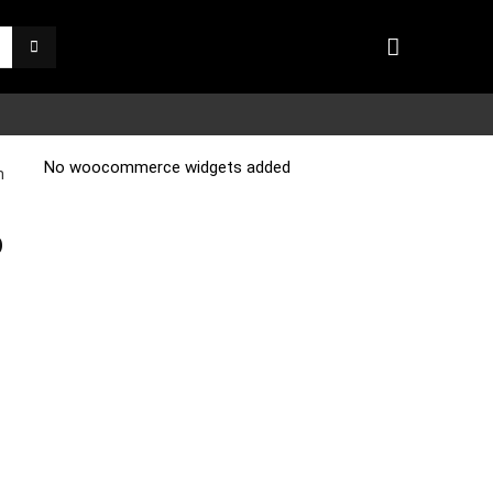
No woocommerce widgets added
n
p