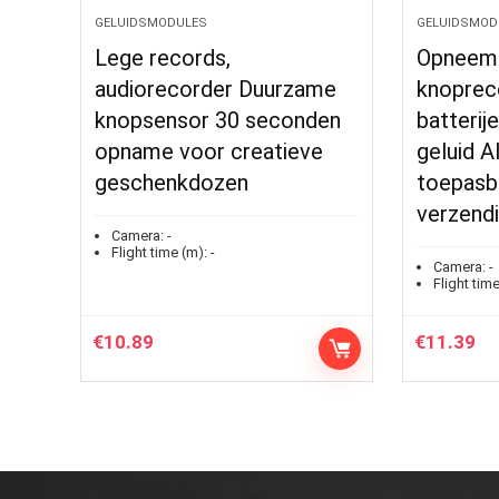
GELUIDSMODULES
GELUIDSMOD
Lege records,
Opneemb
audiorecorder Duurzame
knoprec
knopsensor 30 seconden
batterij
opname voor creatieve
geluid 
geschenkdozen
toepasb
verzendi
Camera:
-
Flight time (m):
-
Camera:
-
Flight time
€
10.89
€
11.39