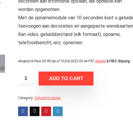
seconden aan informatie opslaan, die opnieuw kan
worden opgenomen.
Met de opnamemodule van 10 seconden kunt u geluid
toevoegen aan decoraties en aangepaste wenskaarten
Kan video, geluidsbestand (elk formaat), opname,
telefoonbericht, enz. opnemen.
Amazon.nl Price:
€
9.99
(as of 10/04/2023 00:44 PST-
Details
)
&
FREE Shipping
.
ADD TO CART
Category:
Geluidsmodules