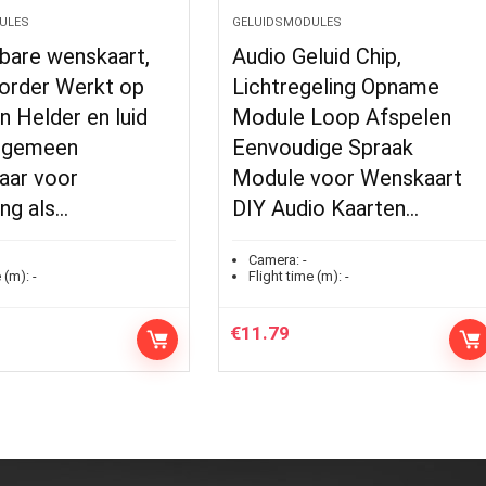
ULES
GELUIDSMODULES
are wenskaart,
Audio Geluid Chip,
order Werkt op
Lichtregeling Opname
en Helder en luid
Module Loop Afspelen
Algemeen
Eenvoudige Spraak
aar voor
Module voor Wenskaart
ng als…
DIY Audio Kaarten…
Camera:
-
 (m):
-
Flight time (m):
-
€
11.79