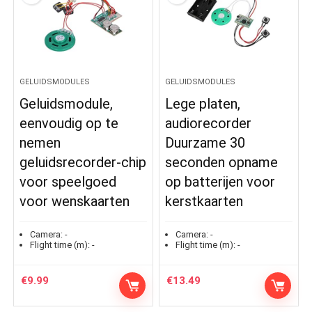
GELUIDSMODULES
GELUIDSMODULES
Geluidsmodule,
Lege platen,
eenvoudig op te
audiorecorder
nemen
Duurzame 30
geluidsrecorder-chip
seconden opname
voor speelgoed
op batterijen voor
voor wenskaarten
kerstkaarten
Camera:
-
Camera:
-
Flight time (m):
-
Flight time (m):
-
€
9.99
€
13.49