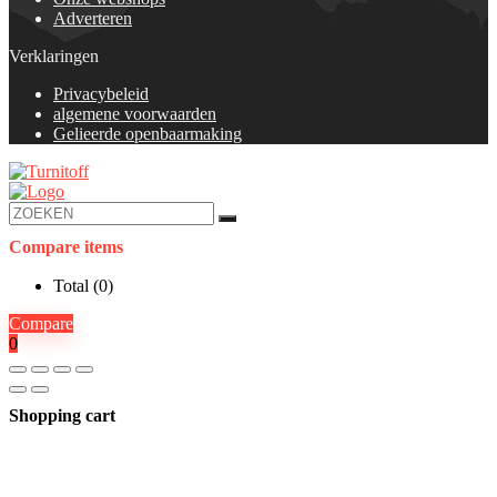
Adverteren
Verklaringen
Privacybeleid
algemene voorwaarden
Gelieerde openbaarmaking
Compare items
Total (
0
)
Compare
0
Shopping cart