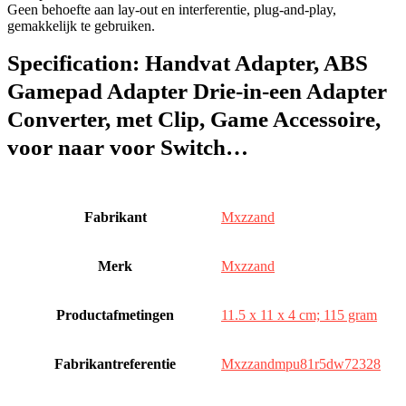
Geen behoefte aan lay-out en interferentie, plug-and-play,
gemakkelijk te gebruiken.
Specification:
Handvat Adapter, ABS
Gamepad Adapter Drie-in-een Adapter
Converter, met Clip, Game Accessoire,
voor naar voor Switch…
Fabrikant
‎Mxzzand
Merk
‎Mxzzand
Productafmetingen
‎11.5 x 11 x 4 cm; 115 gram
Fabrikantreferentie
‎Mxzzandmpu81r5dw72328