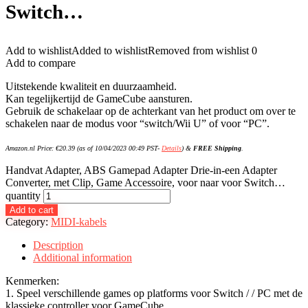
Switch…
Add to wishlist
Added to wishlist
Removed from wishlist
0
Add to compare
Uitstekende kwaliteit en duurzaamheid.
Kan tegelijkertijd de GameCube aansturen.
Gebruik de schakelaar op de achterkant van het product om over te
schakelen naar de modus voor “switch/Wii U” of voor “PC”.
Amazon.nl Price:
€
20.39
(as of 10/04/2023 00:49 PST-
Details
)
&
FREE Shipping
.
Handvat Adapter, ABS Gamepad Adapter Drie-in-een Adapter
Converter, met Clip, Game Accessoire, voor naar voor Switch…
quantity
Add to cart
Category:
MIDI-kabels
Description
Additional information
Kenmerken:
1. Speel verschillende games op platforms voor Switch / / PC met de
klassieke controller voor GameCube.