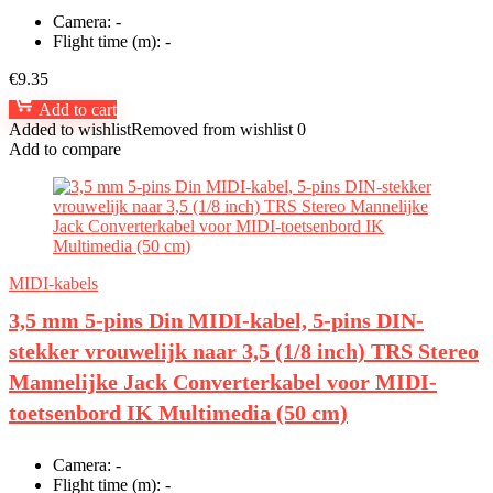
Camera:
-
Flight time (m):
-
€
9.35
Add to cart
Added to wishlist
Removed from wishlist
0
Add to compare
MIDI-kabels
3,5 mm 5-pins Din MIDI-kabel, 5-pins DIN-
stekker vrouwelijk naar 3,5 (1/8 inch) TRS Stereo
Mannelijke Jack Converterkabel voor MIDI-
toetsenbord IK Multimedia (50 cm)
Camera:
-
Flight time (m):
-