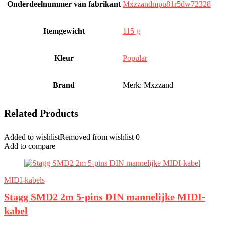
Onderdeelnummer van fabrikant
‎Mxzzandmpu81r5dw72328
Itemgewicht
‎115 g
Kleur
‎Popular
Brand
Merk: Mxzzand
Related Products
Added to wishlist
Removed from wishlist
0
Add to compare
MIDI-kabels
Stagg SMD2 2m 5-pins DIN mannelijke MIDI-
kabel