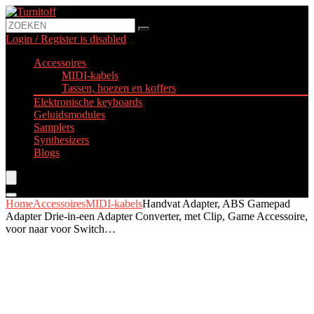
Login / Register is disabled
Accessoires
MIDI-kabels
Tassen, hoezen en koffers
Elektronische keyboards
Geluidsmodules
Samplers
Synthesizers
Blogs
Home
Accessoires
MIDI-kabels
Handvat Adapter, ABS Gamepad
Adapter Drie-in-een Adapter Converter, met Clip, Game Accessoire,
voor naar voor Switch…