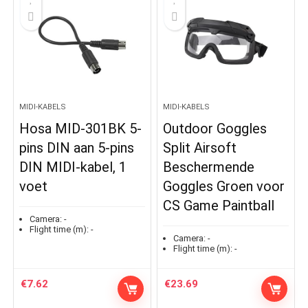
MIDI-KABELS
MIDI-KABELS
Hosa MID-301BK 5-
Outdoor Goggles
pins DIN aan 5-pins
Split Airsoft
DIN MIDI-kabel, 1
Beschermende
voet
Goggles Groen voor
CS Game Paintball
Camera:
-
Flight time (m):
-
Camera:
-
Flight time (m):
-
€
7.62
€
23.69