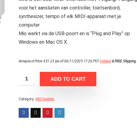
voor het aansluiten van controller, toetsenbord,
synthesizer, tempo of elk MIDI-apparaat met je
computer
Mio werkt via de USB-poort en is “Plug and Play” op
Windows en Mac OS X.
Amazon.nl Price:
€
51.23
(as of 06/11/2025 17:26 PST-
Details
)
&
FREE Shipping
.
ADD TO CART
Category:
MIDI-kabels