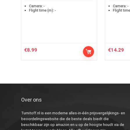
Camera:
-
Camera:
-
Flight time (m):
-
Flight time
€
8.99
€
14.29
Over ons
Turnitoff.nl is een moderne alles-in-één prijsvergelijkings- en
beoordelingswebsite die de beste deals biedt die
beschikbaar zijn op amazon en u op de hoogte houdt via de