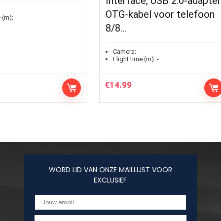
Interface, USB 2.0-adapte
OTG-kabel voor telefoon
 (m):
-
8/8…
Camera:
-
Flight time (m):
-
€
14.99
WORD LID VAN ONZE MAILLIJST VOOR
EXCLUSIEF