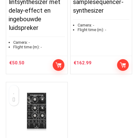
lintsynthesizer met
samplesequencer-
delay-effect en
synthesizer
ingebouwde
Camera:
-
luidspreker
Flight time (m):
-
Camera:
-
Flight time (m):
-
€
50.50
€
162.99