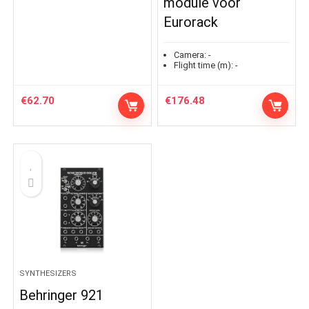
module voor
Eurorack
Camera:
-
Flight time (m):
-
€
62.70
€
176.48
SYNTHESIZERS
Behringer 921