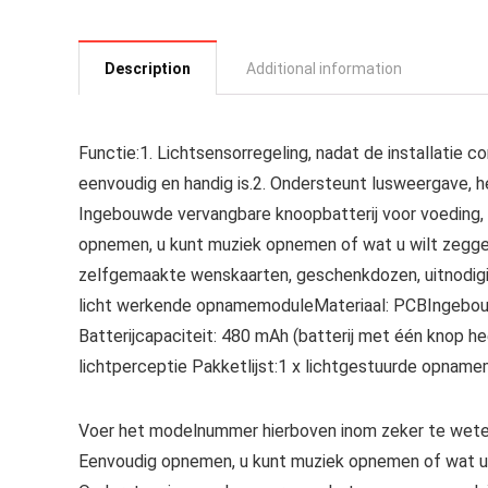
Description
Additional information
Functie:1. Lichtsensorregeling, nadat de installatie co
eenvoudig en handig is.2. Ondersteunt lusweergave, 
Ingebouwde vervangbare knoopbatterij voor voeding, z
opnemen, u kunt muziek opnemen of wat u wilt zeggen 
zelfgemaakte wenskaarten, geschenkdozen, uitnodigi
licht werkende opnamemoduleMateriaal: PCBIngebouwde 
Batterijcapaciteit: 480 mAh (batterij met één knop 
lichtperceptie Pakketlijst:1 x lichtgestuurde opnam
Voer het modelnummer hierboven inom zeker te weten
Eenvoudig opnemen, u kunt muziek opnemen of wat u 