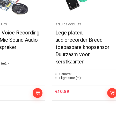
ULES
GELUIDSMODULES
 Voice Recording
Lege platen,
Mic Sound Audio
audiorecorder Breed
spreker
toepasbare knopsensor
Duurzaam voor
kerstkaarten
 (m):
-
Camera:
-
Flight time (m):
-
€
10.89