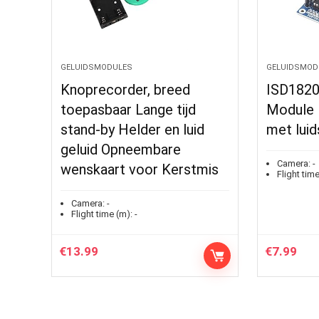
GELUIDSMODULES
GELUIDSMOD
Knoprecorder, breed
ISD1820
toepasbaar Lange tijd
Module 
stand-by Helder en luid
met luid
geluid Opneembare
Camera:
-
wenskaart voor Kerstmis
Flight time
Camera:
-
Flight time (m):
-
€
13.99
€
7.99