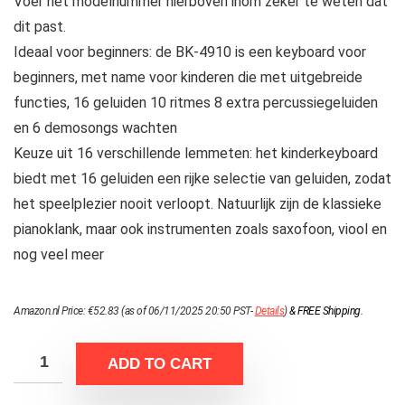
Voer het modelnummer hierboven inom zeker te weten dat
dit past.
Ideaal voor beginners: de BK-4910 is een keyboard voor
beginners, met name voor kinderen die met uitgebreide
functies, 16 geluiden 10 ritmes 8 extra percussiegeluiden
en 6 demosongs wachten
Keuze uit 16 verschillende lemmeten: het kinderkeyboard
biedt met 16 geluiden een rijke selectie van geluiden, zodat
het speelplezier nooit verloopt. Natuurlijk zijn de klassieke
pianoklank, maar ook instrumenten zoals saxofoon, viool en
nog veel meer
Amazon.nl Price:
€
52.83
(as of 06/11/2025 20:50 PST-
Details
)
&
FREE Shipping
.
ADD TO CART