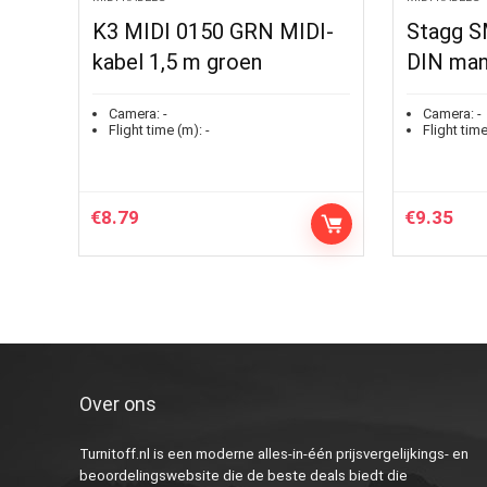
K3 MIDI 0150 GRN MIDI-
Stagg S
kabel 1,5 m groen
DIN man
Camera:
-
Camera:
-
Flight time (m):
-
Flight time
€
8.79
€
9.35
Over ons
Turnitoff.nl is een moderne alles-in-één prijsvergelijkings- en
beoordelingswebsite die de beste deals biedt die