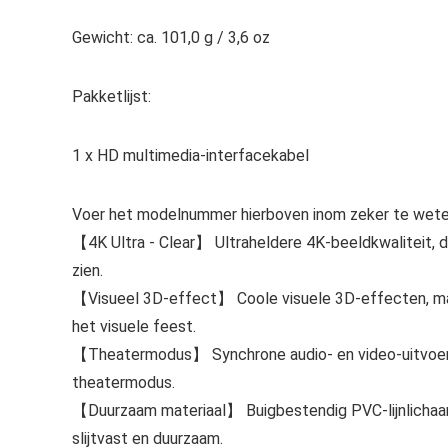
Gewicht: ca. 101,0 g / 3,6 oz
Pakketlijst:
1 x HD multimedia-interfacekabel
Voer het modelnummer hierboven inom zeker te weten
【4K Ultra ‑ Clear】 Ultraheldere 4K-beeldkwaliteit, de
zien.
【Visueel 3D-effect】 Coole visuele 3D-effecten, maak
het visuele feest.
【Theatermodus】 Synchrone audio- en video-uitvoer, ge
theatermodus.
【Duurzaam materiaal】 Buigbestendig PVC-lijnlichaam, z
slijtvast en duurzaam.