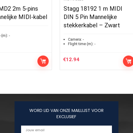
MD2 2m 5-pins
Stagg 18192 1 m MIDI
nelijke MIDI-kabel
DIN 5 Pin Mannelijke
stekkerkabel – Zwart
 (m):
-
Camera:
-
Flight time (m):
-
€
12.94
WORD LID VAN ONZE MAILLIJST VOOR
EXCLUSIEF