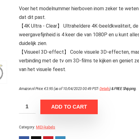
Voer het modelnummer hierboven inom zeker te weten
dat dit past.
【4K Ultra ‑ Clear】 Ultraheldere 4K-beeldkwaliteit, de
weergavefijnheid is 4 keer die van 1080P en u kunt alle
duidelijk zien.
【Visueel 3D-effect】 Coole visuele 3D-effecten, ma
verbinding met de tv om 3D-films te kijken en geniet ze
van het visuele feest.
Amazon.nl Price:
€
3.95
(as of 10/04/2023 00:49 PST-
Details
)
&
FREE Shipping
.
ADD TO CART
Category:
MIDI-kabels