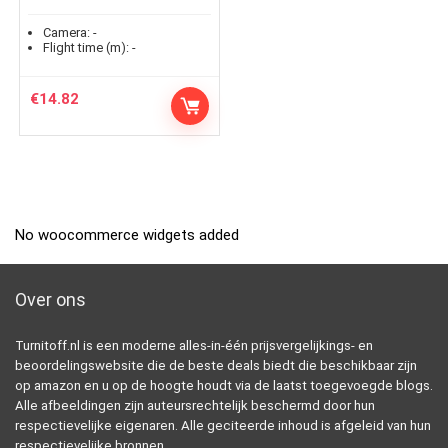
Camera:
-
Flight time (m):
-
€
14.82
No woocommerce widgets added
Over ons
Turnitoff.nl is een moderne alles-in-één prijsvergelijkings- en
beoordelingswebsite die de beste deals biedt die beschikbaar zijn
op amazon en u op de hoogte houdt via de laatst toegevoegde blogs.
Alle afbeeldingen zijn auteursrechtelijk beschermd door hun
respectievelijke eigenaren. Alle geciteerde inhoud is afgeleid van hun
respectievelijke bronnen.