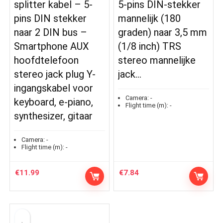
splitter kabel – 5-
5-pins DIN-stekker
pins DIN stekker
mannelijk (180
naar 2 DIN bus –
graden) naar 3,5 mm
Smartphone AUX
(1/8 inch) TRS
hoofdtelefoon
stereo mannelijke
stereo jack plug Y-
jack…
ingangskabel voor
Camera:
-
keyboard, e-piano,
Flight time (m):
-
synthesizer, gitaar
Camera:
-
Flight time (m):
-
€
11.99
€
7.84