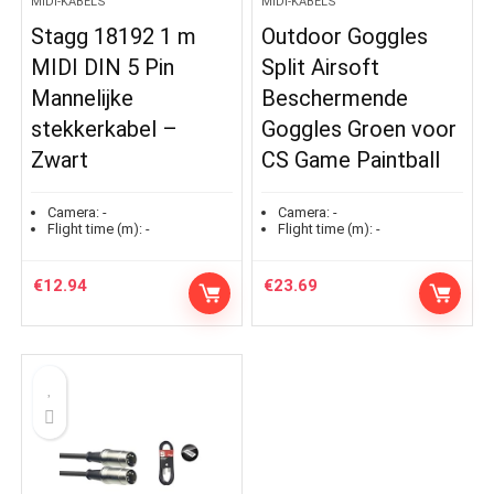
MIDI-KABELS
MIDI-KABELS
Stagg 18192 1 m
Outdoor Goggles
MIDI DIN 5 Pin
Split Airsoft
Mannelijke
Beschermende
stekkerkabel –
Goggles Groen voor
Zwart
CS Game Paintball
Camera:
-
Camera:
-
Flight time (m):
-
Flight time (m):
-
€
12.94
€
23.69