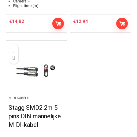
Camera:
-
Flight time (m):
-
€
14.82
€
12.94
MIDI-KABELS
Stagg SMD2 2m 5-
pins DIN mannelijke
MIDI-kabel