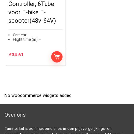
Controller, 6Tube
voor E-bike E-
scooter(48v-64V)
Camera:
-
Flight time (m):
-
€
34.61
No woocommerce widgets added
Over ons
Turnitoff.nl is een moderne alles-in-één prijsvergelijkings- en