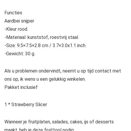
Functies
Aardbei snijper
-Kleur rood.
-Materiaal: kunststof, roestvrij staal.
-Size: 9.5×7.5×2.8 cm / 3.7×3.0x1.1 inch.
-Gewicht: 30 g.
Als u problemen ondervindt, neemt u op tijd contact met
ons op, ik wens u een gelukkig winkelen.
Pakket inclusief
1 * Strawberry Slicer
Wanneer je fruitplaten, salades, cakes, ijs of desserts
maakt, heb je deze fruittool nodig