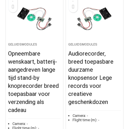
GELUIDSMODULES
GELUIDSMODULES
Opneembare
Audiorecorder,
wenskaart, batterij-
breed toepasbare
aangedreven lange
duurzame
tijd stand-by
knopsensor Lege
knoprecorder breed
records voor
toepasbaar voor
creatieve
verzending als
geschenkdozen
cadeau
Camera:
-
Flight time (m):
-
Camera:
-
Flight time (m):
-