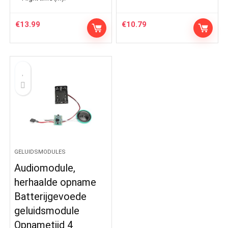
€
13.99
€
10.79
GELUIDSMODULES
Audiomodule,
herhaalde opname
Batterijgevoede
geluidsmodule
Opnametijd 4