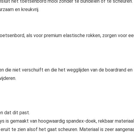
sluit het toetsenbord mooi zonder te bundelen of te scheuren.
rzaam en kreukvrij.
oetsenbord, als voor premium elastische rokken, zorgen voor ee
n die niet verschuift en die het wegglijden van de boardrand en
ijderen.
 dat dit past.
 is gemaakt van hoogwaardig spandex-doek, rekbaar materiaa
eruit te zien alsof het gaat scheuren. Materiaal is zeer aangen