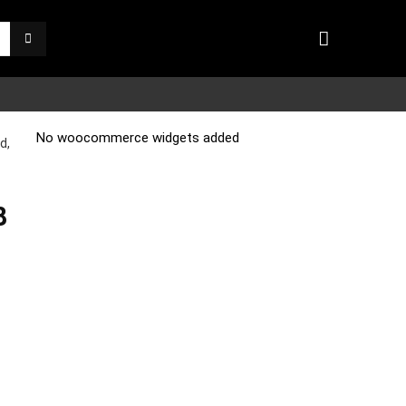
No woocommerce widgets added
d,
8