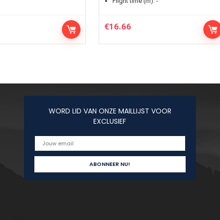
Flight time (m):
-
€
16.66
WORD LID VAN ONZE MAILLIJST VOOR
EXCLUSIEF