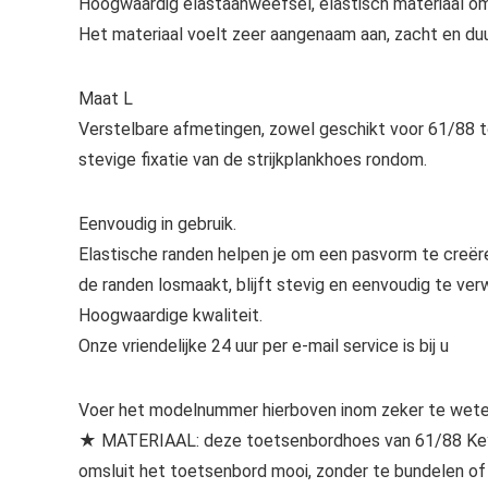
Hoogwaardig elastaanweefsel, elastisch materiaal om
Het materiaal voelt zeer aangenaam aan, zacht en duu
Maat L
Verstelbare afmetingen, zowel geschikt voor 61/88 t
stevige fixatie van de strijkplankhoes rondom.
Eenvoudig in gebruik.
Elastische randen helpen je om een pasvorm te creëre
de randen losmaakt, blijft stevig en eenvoudig te verw
Hoogwaardige kwaliteit.
Onze vriendelijke 24 uur per e-mail service is bij u
Voer het modelnummer hierboven inom zeker te weten
★ MATERIAAL: deze toetsenbordhoes van 61/88 Keys
omsluit het toetsenbord mooi, zonder te bundelen of 