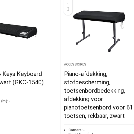
S
ACCESSOIRES
6 Keys Keyboard
Piano-afdekking,
zwart (GKC-1540)
stofbescherming,
toetsenbordbedekking,
afdekking voor
 (m):
-
pianotoetsenbord voor 61
toetsen, rekbaar, zwart
Camera:
-