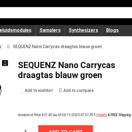
eluidsmodules
Samplers
Synthesizers
Blogs
s
SEQUENZ Nano Carrycas draagtas blauw groen
SEQUENZ Nano Carrycas
draagtas blauw groen
Add to wishlist
Add to compare
Amazon.nl Price:
€
31.80
(as of 05/11/2025 07:31 PST-
Details
)
&
FREE Shipping
.