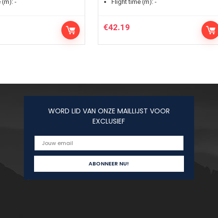
 (m):
-
Flight time (m):
-
€
42.19
WORD LID VAN ONZE MAILLIJST VOOR
EXCLUSIEF