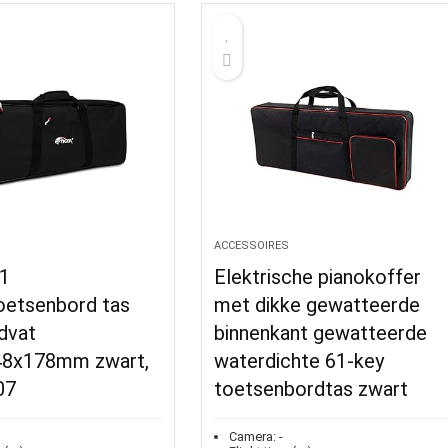
S
ACCESSOIRES
1
Elektrische pianokoffer
oetsenbord tas
met dikke gewatteerde
dvat
binnenkant gewatteerde
48x178mm zwart,
waterdichte 61-key
07
toetsenbordtas zwart
Camera:
-