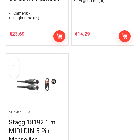
Flight time (m):
-
Camera:
-
Flight time (m):
-
€
23.69
€
14.29
MIDI-KABELS
Stagg 18192 1 m
MIDI DIN 5 Pin
Mannelijke