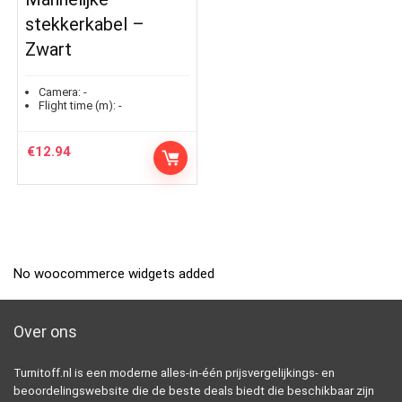
stekkerkabel –
Zwart
Camera:
-
Flight time (m):
-
€
12.94
No woocommerce widgets added
Over ons
Turnitoff.nl is een moderne alles-in-één prijsvergelijkings- en
beoordelingswebsite die de beste deals biedt die beschikbaar zijn