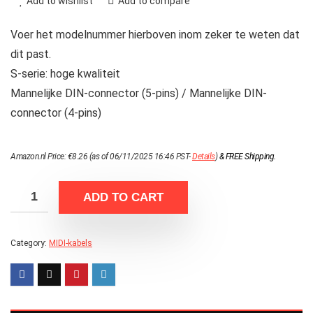
Add to wishlist
Add to compare
Voer het modelnummer hierboven inom zeker te weten dat
dit past.
S-serie: hoge kwaliteit
Mannelijke DIN-connector (5-pins) / Mannelijke DIN-
connector (4-pins)
Amazon.nl Price:
€
8.26
(as of 06/11/2025 16:46 PST-
Details
)
&
FREE Shipping
.
ADD TO CART
Category:
MIDI-kabels