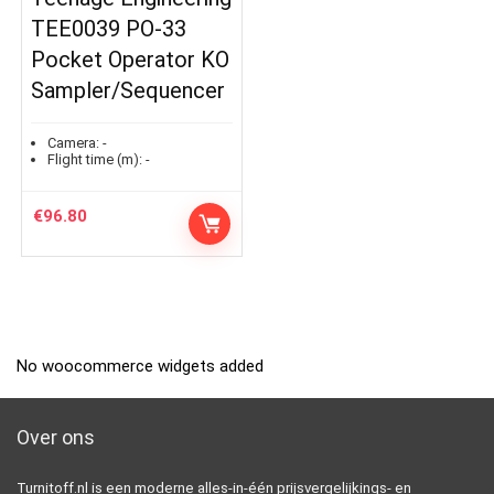
TEE0039 PO-33
Pocket Operator KO
Sampler/Sequencer
Camera:
-
Flight time (m):
-
€
96.80
No woocommerce widgets added
Over ons
Turnitoff.nl is een moderne alles-in-één prijsvergelijkings- en