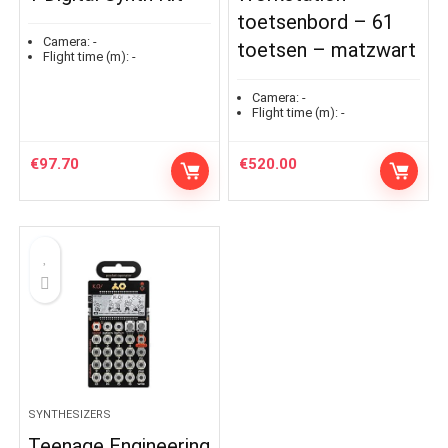
toetsenbord – 61
Camera:
-
toetsen – matzwart
Flight time (m):
-
Camera:
-
Flight time (m):
-
€
97.70
€
520.00
SYNTHESIZERS
Teenage Engineering