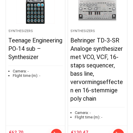
SYNTHESIZERS
SYNTHESIZERS
Teenage Engineering
Behringer TD-3-SR
PO-14 sub –
Analoge synthesizer
Synthesizer
met VCO, VCF, 16-
staps sequencer,
Camera:
-
bass line,
Flight time (m):
-
vervormingseffecte
n en 16-stemmige
poly chain
Camera:
-
Flight time (m):
-
€
62.70
€
130.47