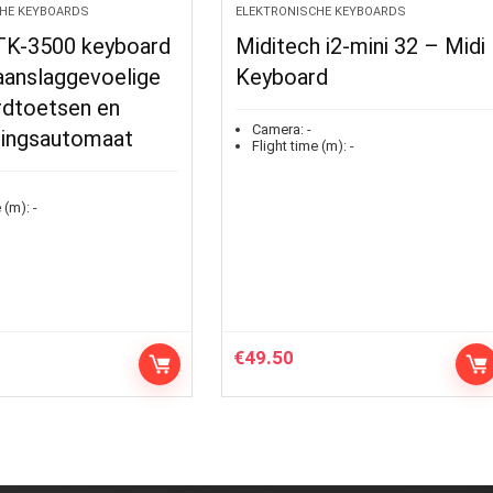
HE KEYBOARDS
ELEKTRONISCHE KEYBOARDS
TK-3500 keyboard
Miditech i2-mini 32 – Midi
aanslaggevoelige
Keyboard
rdtoetsen en
Camera:
-
dingsautomaat
Flight time (m):
-
 (m):
-
€
49.50