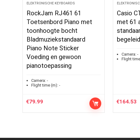
ELEKTRONISCHE KEYBOARDS
ELEKTRONISC
RockJam RJ461 61
Casio C
Toetsenbord Piano met
met 61 
toonhoogte bocht
standaa
Bladmuziekstandaard
begelei
Piano Note Sticker
Camera:
-
Voeding en gewoon
Flight time
pianotoepassing
Camera:
-
Flight time (m):
-
€
79.99
€
164.53