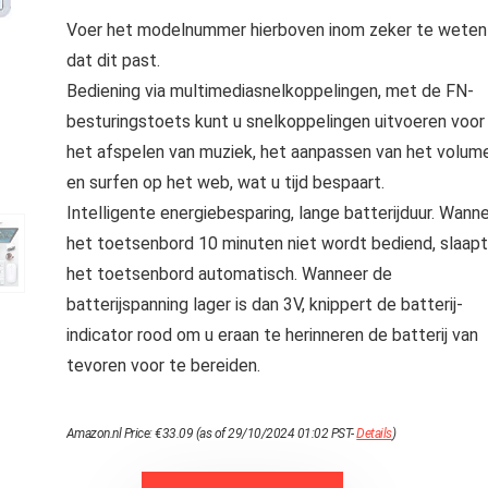
Voer het modelnummer hierboven inom zeker te weten
dat dit past.
Bediening via multimediasnelkoppelingen, met de FN-
besturingstoets kunt u snelkoppelingen uitvoeren voor
het afspelen van muziek, het aanpassen van het volum
en surfen op het web, wat u tijd bespaart.
Intelligente energiebesparing, lange batterijduur. Wann
het toetsenbord 10 minuten niet wordt bediend, slaapt
het toetsenbord automatisch. Wanneer de
batterijspanning lager is dan 3V, knippert de batterij-
indicator rood om u eraan te herinneren de batterij van
tevoren voor te bereiden.
Amazon.nl Price:
€
33.09
(as of 29/10/2024 01:02 PST-
Details
)