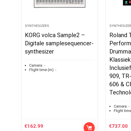
SYNTHESIZERS
SYNTHESIZE
KORG volca Sample2 –
Roland 
Digitale samplesequencer-
Perform
synthesizer
Drumma
Klassie
Camera:
-
Inclusie
Flight time (m):
-
909, TR
606 & C
Technolo
Camera:
-
Flight time
€
162.99
€
737.00