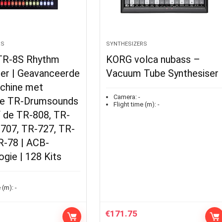
RS
SYNTHESIZERS
TR-8S Rhythm
KORG volca nubass –
er | Geavanceerde
Vacuum Tube Synthesiser
chine met
Camera:
-
ke TR-Drumsounds
Flight time (m):
-
f de TR-808, TR-
-707, TR-727, TR-
R-78 | ACB-
gie | 128 Kits
 (m):
-
€
171.75