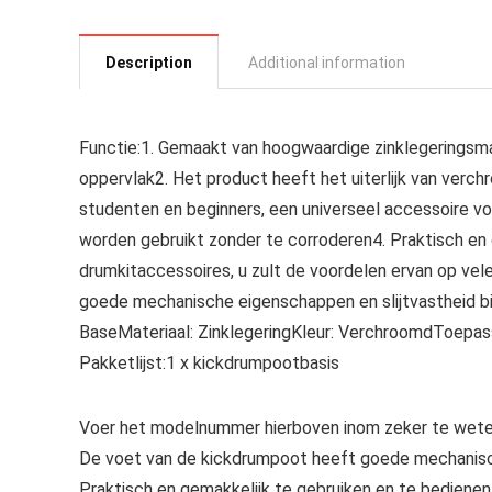
Description
Additional information
Functie:1. Gemaakt van hoogwaardige zinklegeringsm
oppervlak2. Het product heeft het uiterlijk van verc
studenten en beginners, een universeel accessoire voo
worden gebruikt zonder te corroderen4. Praktisch en 
drumkitaccessoires, u zult de voordelen ervan op ve
goede mechanische eigenschappen en slijtvastheid b
BaseMateriaal: ZinklegeringKleur: VerchroomdToepas
Pakketlijst:1 x kickdrumpootbasis
Voer het modelnummer hierboven inom zeker te weten
De voet van de kickdrumpoot heeft goede mechanisch
Praktisch en gemakkelijk te gebruiken en te bedienen