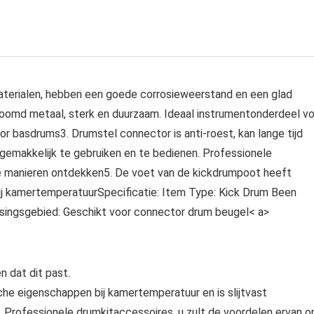
aterialen, hebben een goede corrosieweerstand en een glad
hroomd metaal, sterk en duurzaam. Ideaal instrumentonderdeel v
r basdrums3. Drumstel connector is anti-roest, kan lange tijd
gemakkelijk te gebruiken en te bedienen. Professionele
le manieren ontdekken5. De voet van de kickdrumpoot heeft
ij kamertemperatuurSpecificatie: Item Type: Kick Drum Been
singsgebied: Geschikt voor connector drum beugel< a>
 dat dit past.
e eigenschappen bij kamertemperatuur en is slijtvast
. Professionele drumkitaccessoires, u zult de voordelen ervan o