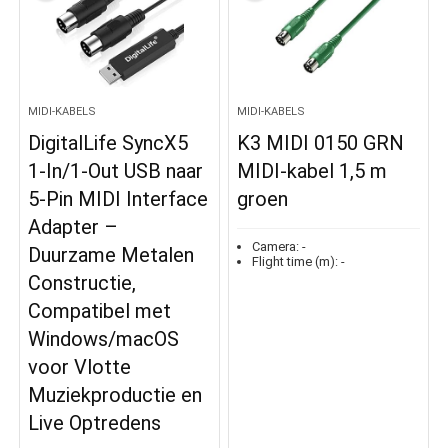
MIDI-KABELS
MIDI-KABELS
DigitalLife SyncX5
K3 MIDI 0150 GRN
1-In/1-Out USB naar
MIDI-kabel 1,5 m
5-Pin MIDI Interface
groen
Adapter –
Camera:
-
Duurzame Metalen
Flight time (m):
-
Constructie,
Compatibel met
Windows/macOS
voor Vlotte
Muziekproductie en
Live Optredens