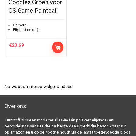
Goggles Groen voor
CS Game Paintball
Camera:
-
Flight time (m):
-
€
23.69
No woocommerce widgets added
Over ons
Turnitoff.nl is een moderne alles-in-één prijsvergelijkings- en
beoordelingswebsite die de beste deals biedt die beschikbaar zijn
op amazon en u op de hoogte houdt via de laatst toegevoegde blogs.