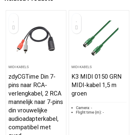
MIDI-KABELS
MIDI-KABELS
zdyCGTime Din 7-
K3 MIDI 0150 GRN
pins naar RCA-
MIDI-kabel 1,5 m
verlengkabel, 2 RCA
groen
mannelijk naar 7-pins
Camera:
-
din vrouwelijke
Flight time (m):
-
audioadapterkabel,
compatibel met