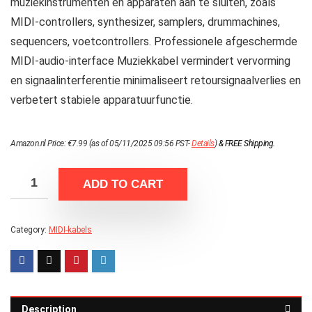
muziekinstrumenten en apparaten aan te sluiten, zoals
MIDI-controllers, synthesizer, samplers, drummachines,
sequencers, voetcontrollers. Professionele afgeschermde
MIDI-audio-interface Muziekkabel vermindert vervorming
en signaalinterferentie minimaliseert retoursignaalverlies en
verbetert stabiele apparatuurfunctie.
Amazon.nl Price:
€
7.99
(as of 05/11/2025 09:56 PST-
Details
)
&
FREE Shipping
.
ADD TO CART
Category:
MIDI-kabels
Description