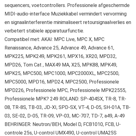
sequencers, voetcontrollers. Professionele afgeschermde
MIDI-audio-interface Muziekkabel vermindert vervorming
en signaalinterferentie minimaliseert retoursignaalverlies en
verbetert stabiele apparatuurfunctie.
Compatibel met: AKAI: MPC Live, MPC X, MPC
Renaissance, Advance 25, Advance 49, Advance 61,
MPK225, MPK249, MPK261, MPX16, XR20, MPD32,
MPD26, Tom Cat , MAX49 MA, X25, MPK88, MPK49,
MPK25, MPC500, MPC1000, MPC2000XL, MPC2500,
MPC5000, MPD16, MPD24, MPC2500, Professionele
MPD226, Professionele MPC, Professionele MPK22555,
Professionele MPK? 249 ROLAND: SP-404SX, TR-8, TR-
08, TR-8S, TB-03, JD-XI, SPD-SX, VT-4, D-05, SH-01A, TB-
03, SE-02, D-05, TR-09, VP-03, MC-707, TD-7, a49, A-49
BEHRINGER: Neutron/BEH, Model D, FCB1010, FCB, U-
controle 25s, U-control UMX490, U-control UMA25S