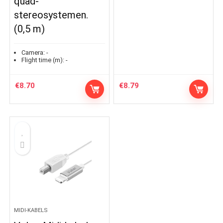
quad-
stereosystemen.
(0,5 m)
Camera:
-
Flight time (m):
-
€
8.70
€
8.79
MIDI-KABELS