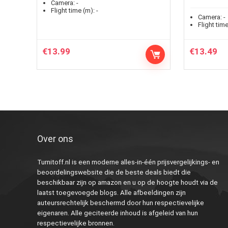
Camera:
-
Flight time (m):
-
Camera:
-
Flight time
€
13.99
€
13.49
Over ons
Turnitoff.nl is een moderne alles-in-één prijsvergelijkings- en
beoordelingswebsite die de beste deals biedt die
beschikbaar zijn op amazon en u op de hoogte houdt via de
laatst toegevoegde blogs. Alle afbeeldingen zijn
auteursrechtelijk beschermd door hun respectievelijke
eigenaren. Alle geciteerde inhoud is afgeleid van hun
respectievelijke bronnen.