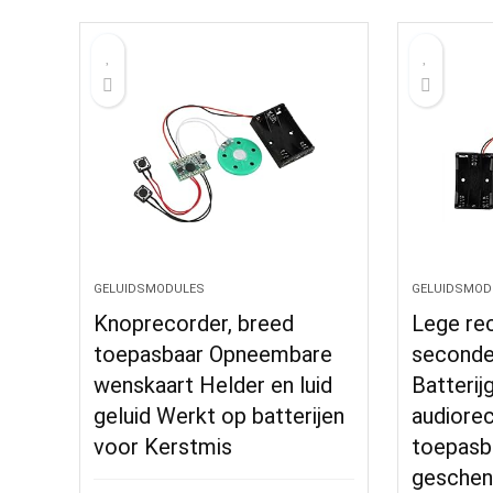
GELUIDSMODULES
GELUIDSMOD
Knoprecorder, breed
Lege re
toepasbaar Opneembare
second
wenskaart Helder en luid
Batteri
geluid Werkt op batterijen
audiore
voor Kerstmis
toepasb
gesche