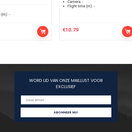
Camera:
-
Flight time (m):
-
 (m):
-
€
10.79
WORD LID VAN ONZE MAILLIJST VOOR
EXCLUSIEF