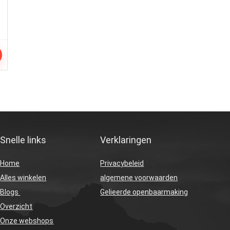
Snelle links
Verklaringen
Home
Privacybeleid
Alles winkelen
algemene voorwaarden
Blogs
Gelieerde openbaarmaking
Overzicht
Onze webshops