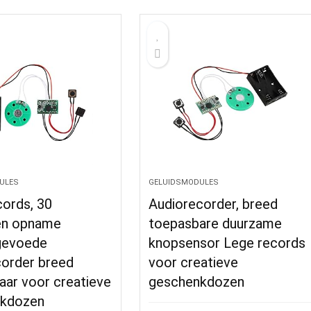
ULES
GELUIDSMODULES
cords, 30
Audiorecorder, breed
en opname
toepasbare duurzame
jgevoede
knopsensor Lege records
corder breed
voor creatieve
aar voor creatieve
geschenkdozen
nkdozen